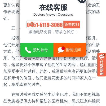
更加认真地对待工作。这些积极的变化不仅让患者的工
在线客服
作表现更加出色，也为他们的事业发展奠定了坚实的基
Doctors Answer Questions
础。
五、生活质量提升，享受幸福时光
该通电话免费，请放心拨打！
戒酒成功后，患者的生活质量也会得到显著提升。
他们开始关注自己的生活质量，追求健康、快乐的生活
预约挂号
悄悄提问
方式。他们学会了合理安排时间，平衡工作和生活的关
系。他们开始尝试新的兴趣爱好，如阅读、旅行、运动
等，这些爱好不仅丰富了他们的生活内容，也让他们更
加享受生活的过程。此外，戒酒后的患者还更加注重家
庭和亲情的价值，他们愿意花更多的时间和家人在一
起，享受幸福的时光。
在探讨戒酒成功后的生活变化时，我们不能忽视那
些为患者提供支持和帮助的医疗机构。黑龙江京科脑康