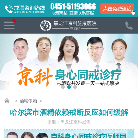
>
酒精依赖
>
哈尔滨市酒精依赖戒断反应如何缓解
来源：黑龙江京科戒酒