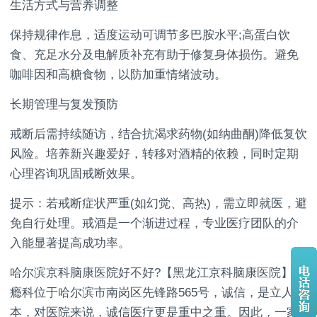
生活方式与营养调整
保持规律作息，适度运动可调节多巴胺水平;高蛋白饮
食、充足水分及电解质补充有助于修复身体损伤。避免
咖啡因和高糖食物，以防加重情绪波动。
长期管理与复发预防
戒断后需持续随访，结合抗渴求药物(如纳曲酮)降低复饮
风险。培养新兴趣爱好，转移对酒精的依赖，同时定期
心理咨询巩固戒断效果。
提示：若戒断症状严重(如幻觉、高热)，需立即就医，避
免自行处理。戒酒是一个渐进过程，专业医疗团队的介
入能显著提高成功率。
哈尔滨京科脑康医院好不好?【黑龙江京科脑康医院】戒
瘾科位于哈尔滨市南岗区先锋路565号，诚信，是立人之
本，对医院来说，诚信医疗更是重中之重。因此，一家