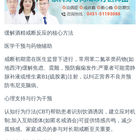
缓解酒精戒断反应的核心方法
医学干预与药物辅助
戒断初期需在医生监督下进行，常用苯二氮䓬类药物(如
地西泮)缓解焦虑、震颤，预防癫痫发作;严重者可能需静
脉补液或维生素B1(硫胺素)注射，以纠正营养不良并预
防韦尼克脑病。
心理支持与行为干预
认知行为疗法(CBT)帮助患者识别饮酒诱因，建立应对机
制;加入互助团体(如匿名戒酒会)可提供情感共鸣，减少
孤独感。家庭成员的参与对长期戒断至关重要。