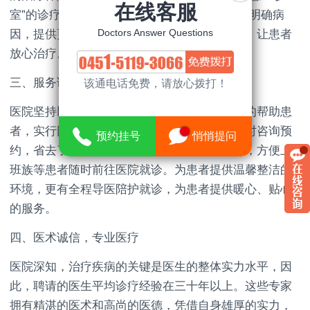
在线客服
室”的诊疗模式，为患者提供针对性治疗，有效明确病
Doctors Answer Questions
因，提供更好的治疗效果，还能保护患者隐私，让患者
放心治疗。
三、服务诚信，人文医疗
该通电话免费，请放心拨打！
医院坚持以患者为中心的服务理念，为了更好的帮助患
者，实行网络咨询预约挂号服务，便于患者随时咨询预
预约挂号
悄悄提问
约，省去了一系列麻烦。实行无假日门诊服务，方便上
班族等患者随时前往医院就诊。为患者提供温馨整洁的
环境，更有全程导医陪护就诊，为患者提供暖心、贴心
的服务。
四、医术诚信，专业医疗
医院深知，治疗疾病的关键是医生的整体实力水平，因
此，聘请的医生平均诊疗经验在三十年以上。这些专家
拥有精湛的医术和高尚的医德，凭借自身雄厚的实力，