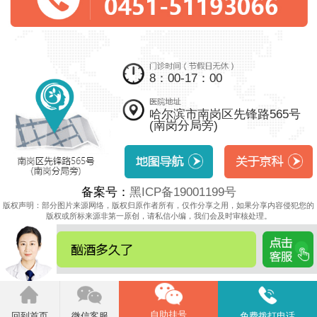
8：00-17：00
哈尔滨市南岗区先锋路565号
(南岗分局旁)
备案号：
黑ICP备19001199号
版权声明：部分图片来源网络，版权归原作者所有，仅作分享之用，如果分享内容侵犯您的
版权或所标来源非第一原创，请私信小编，我们会及时审核处理。
自助挂号
回到首页
微信客服
免费拨打电话