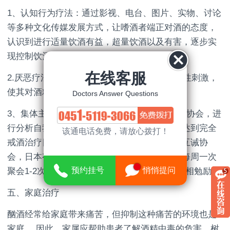
1、认知行为疗法：通过影视、电台、图片、实物、讨论
等多种文化传媒发展方式，让嗜酒者端正对酒的态度，
认识到进行适量饮酒有益，超量饮酒以及有害，逐步实
现控制饮酒量。
在线客服
2.厌恶疗法:给嗜酒患者的饮酒行为增加一种恶性刺激，
使其对酒精产生厌恶反应，从而消除饮酒欲望。
Doctors Answer Questions
3、集体主义疗法：患者可成立以及各种戒酒者协会，进
行分析自我发展教育及互相监督约束与帮助，达到完全
该通电话免费，请放心拨打！
戒酒治疗目的。国外有各种形式各样的嗜酒者互诫协
会，日本有民间的断酒会。这些企业组织学生每周一次
预约挂号
悄悄提问
聚会1-2次，讨论戒酒方法，介绍戒酒经验，互相勉励。
五、家庭治疗
酗酒经常给家庭带来痛苦，但抑制这种痛苦的环境也是
家庭。 因此，家属应帮助患者了解酒精中毒的危害，树